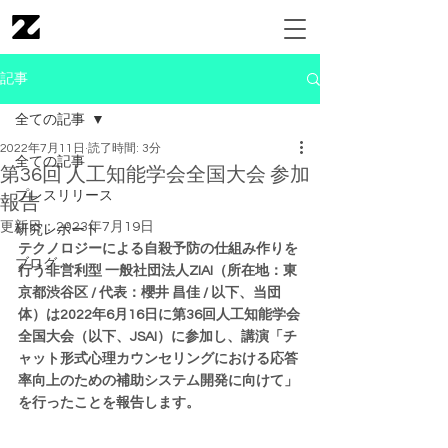
記事
全ての記事
2022年7月11日
読了時間: 3分
全ての記事
第36回 人工知能学会全国大会 参加
プレスリリース
報告
更新日：
2023年7月19日
研究レポート
テクノロジーによる自殺予防の仕組み作りを
ブログ
行う非営利型 一般社団法人ZIAI（所在地：東
京都渋谷区 / 代表：櫻井 昌佳 / 以下、当団
体）は2022年6月16日に第36回人工知能学会
全国大会（以下、JSAI）に参加し、講演「チ
ャット形式心理カウンセリングにおける応答
率向上のための補助システム開発に向けて」
を行ったことを報告します。