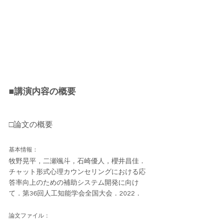
■講演内容の概要
□論文の概要
基本情報：
牧野晃平，二瀬颯斗，石崎優人，櫻井昌佳．
チャット形式心理カウンセリングにおける応
答率向上のための補助システム開発に向け
て．第36回人工知能学会全国大会．2022．
論文ファイル：