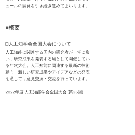
ュールの開発を引き続き進めてまいります。
■概要
□人工知学会全国大会について
人工知能に関連する国内の研究者が一堂に集
い，研究成果を発表する場として開催してい
る年次大会。人工知能に関連する最新の技術
動向，新しい研究成果やアイデアなどの発表
を通して，意見交換・交流を行っています。
2022年度 人工知能学会全国大会 (第36回)：
https://www.ai-gakkai.or.jp/jsai2022/
□非営利型 一般社団法人ZIAIについて
自分を殺すのではなく、自分を愛せる社会を
創ることをミッションとした非営利Tech集団